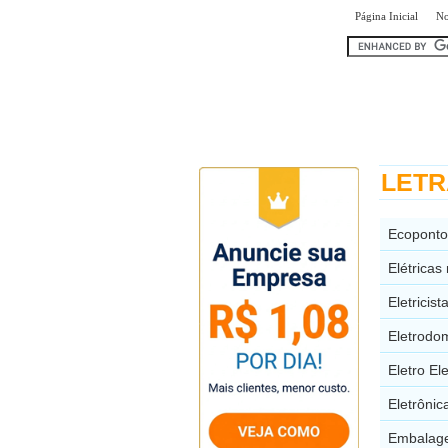
|
Página Inicial
No
encontr
LETRA
Ecoponto
Elétricas
Eletricis
Eletrodom
Eletro El
Eletrônic
Embalage