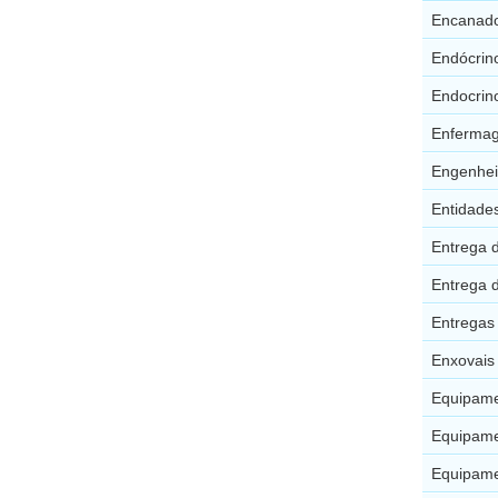
Encanado
Endócrin
Endocrino
Enfermag
Engenhei
Entidades
Entrega 
Entrega 
Entregas
Enxovais
Equipame
Equipame
Equipame