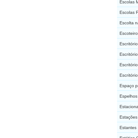
Escolas M
Escolas P
Escolta n
Escoteiro
Escritóri
Escritóri
Escritóri
Escritóri
Espaço p
Espelhos
Estacion
Estações
Estantes 
Estética 