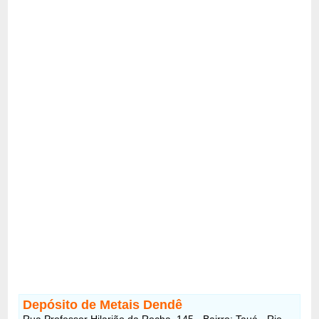
Depósito de Metais Dendê
Rua Professor Hilarião da Rocha, 145 - Bairro: Tauá - Rio