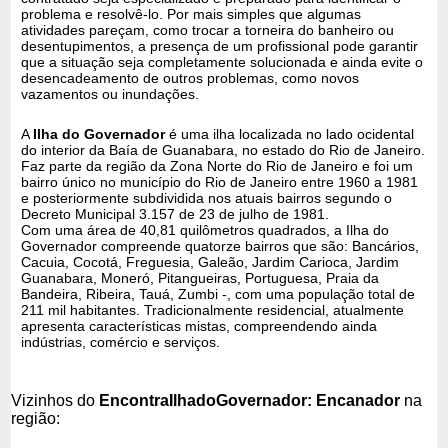
problema e resolvê-lo. Por mais simples que algumas
atividades pareçam, como trocar a torneira do banheiro ou
desentupimentos, a presença de um profissional pode garantir
que a situação seja completamente solucionada e ainda evite o
desencadeamento de outros problemas, como novos
vazamentos ou inundações.
A
Ilha do Governador
é uma ilha localizada no lado ocidental
do interior da Baía de Guanabara, no estado do Rio de Janeiro.
Faz parte da região da Zona Norte do Rio de Janeiro e foi um
bairro único no município do Rio de Janeiro entre 1960 a 1981
e posteriormente subdividida nos atuais bairros segundo o
Decreto Municipal 3.157 de 23 de julho de 1981.
Com uma área de 40,81 quilômetros quadrados, a Ilha do
Governador compreende quatorze bairros que são: Bancários,
Cacuia, Cocotá, Freguesia, Galeão, Jardim Carioca, Jardim
Guanabara, Moneró, Pitangueiras, Portuguesa, Praia da
Bandeira, Ribeira, Tauá, Zumbi -, com uma população total de
211 mil habitantes. Tradicionalmente residencial, atualmente
apresenta características mistas, compreendendo ainda
indústrias, comércio e serviços.
Vizinhos do
EncontraIlhadoGovernador: Encanador
na
região: