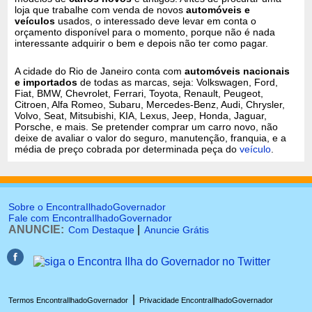
loja que trabalhe com venda de novos
automóveis e
veículos
usados, o interessado deve levar em conta o
orçamento disponível para o momento, porque não é nada
interessante adquirir o bem e depois não ter como pagar.
A cidade do Rio de Janeiro conta com
automóveis nacionais
e importados
de todas as marcas, seja: Volkswagen, Ford,
Fiat, BMW, Chevrolet, Ferrari, Toyota, Renault, Peugeot,
Citroen, Alfa Romeo, Subaru, Mercedes-Benz, Audi, Chrysler,
Volvo, Seat, Mitsubishi, KIA, Lexus, Jeep, Honda, Jaguar,
Porsche, e mais. Se pretender comprar um carro novo, não
deixe de avaliar o valor do seguro, manutenção, franquia, e a
média de preço cobrada por determinada peça do
veículo
.
Sobre o EncontraIlhadoGovernador
Fale com EncontraIlhadoGovernador
ANUNCIE:
|
Com Destaque
Anuncie Grátis
|
Termos EncontraIlhadoGovernador
Privacidade EncontraIlhadoGovernador