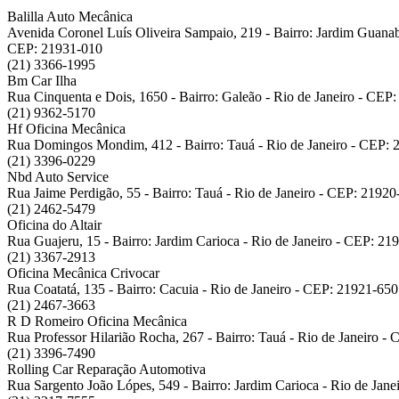
Balilla Auto Mecânica
Avenida Coronel Luís Oliveira Sampaio, 219 - Bairro: Jardim Guanaba
CEP: 21931-010
(21) 3366-1995
Bm Car Ilha
Rua Cinquenta e Dois, 1650 - Bairro: Galeão - Rio de Janeiro - CEP
(21) 9362-5170
Hf Oficina Mecânica
Rua Domingos Mondim, 412 - Bairro: Tauá - Rio de Janeiro - CEP:
(21) 3396-0229
Nbd Auto Service
Rua Jaime Perdigão, 55 - Bairro: Tauá - Rio de Janeiro - CEP: 21920
(21) 2462-5479
Oficina do Altair
Rua Guajeru, 15 - Bairro: Jardim Carioca - Rio de Janeiro - CEP: 21
(21) 3367-2913
Oficina Mecânica Crivocar
Rua Coatatá, 135 - Bairro: Cacuia - Rio de Janeiro - CEP: 21921-650
(21) 2467-3663
R D Romeiro Oficina Mecânica
Rua Professor Hilarião Rocha, 267 - Bairro: Tauá - Rio de Janeiro -
(21) 3396-7490
Rolling Car Reparação Automotiva
Rua Sargento João Lópes, 549 - Bairro: Jardim Carioca - Rio de Jan