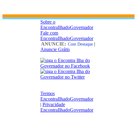
Sobre o
EncontraIlhadoGovernador
Fale com
EncontraIlhadoGovernador
ANUNCIE:
|
Com Destaque
Anuncie Grátis
Termos
EncontraIlhadoGovernador
|
Privacidade
EncontraIlhadoGovernador