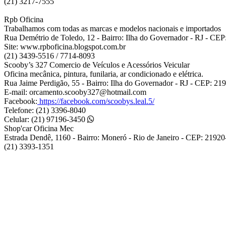
(21) 3217-7555
Rpb Oficina
Trabalhamos com todas as marcas e modelos nacionais e importados
Rua Demétrio de Toledo, 12 - Bairro: Ilha do Governador - RJ - CE
Site: www.rpboficina.blogspot.com.br
(21) 3439-5516 / 7714-8093
Scooby’s 327 Comercio de Veículos e Acessórios Veicular
Oficina mecânica, pintura, funilaria, ar condicionado e elétrica.
Rua Jaime Perdigão, 55 - Bairro: Ilha do Governador - RJ - CEP: 21
E-mail: orcamento.scooby327@hotmail.com
Facebook:
https://facebook.com/scoobys.leal.5/
Telefone: (21) 3396-8040
Celular: (21) 97196-3450
Shop'car Oficina Mec
Estrada Dendê, 1160 - Bairro: Moneró - Rio de Janeiro - CEP: 2192
(21) 3393-1351