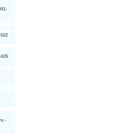
931-
-522
1-025
ro -