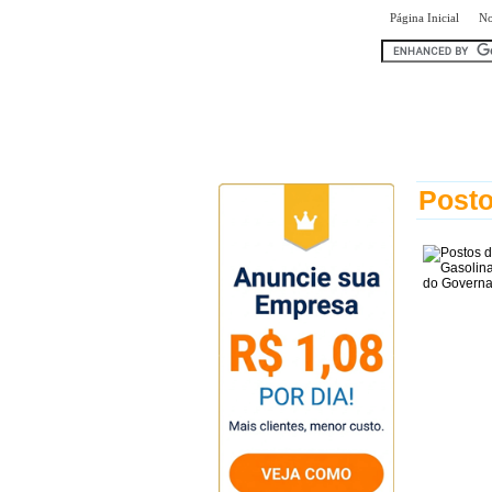
|
Página Inicial
No
encontr
Posto