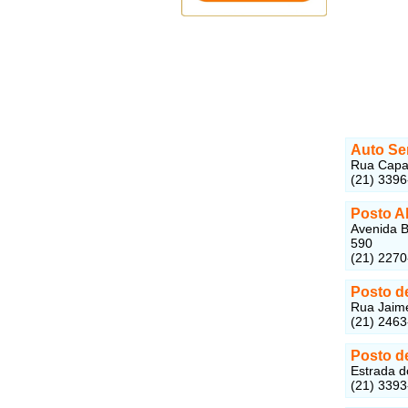
Auto Se
Rua Capan
(21) 339
Posto A
Avenida B
590
(21) 227
Posto d
Rua Jaime
(21) 246
Posto d
Estrada d
(21) 339