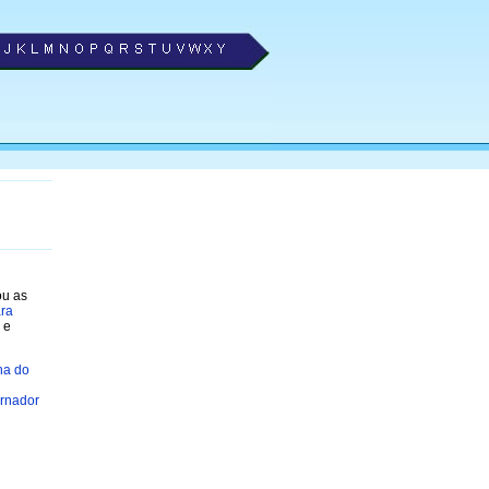
ou as
ara
 e
lha do
ernador