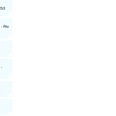
-253
 - Rio
 -