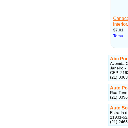
Abc Pn
Avenida C
Janeiro -
CEP: 219
(21) 336
Auto Pe
Rua Tenen
(21) 339
Auto S
Estrada d
21931-52
(21) 246