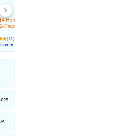
1-025
EP: