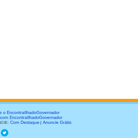
e o EncontraIlhadoGovernador
 com EncontraIlhadoGovernador
Com Destaque
Anuncie Grátis
CIE:
|