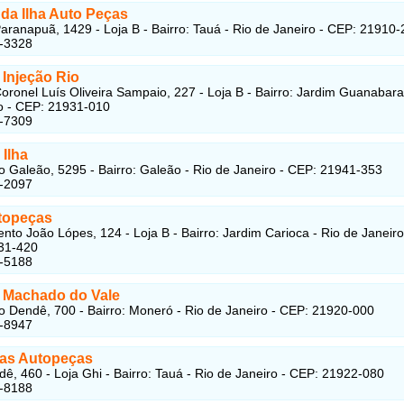
 da Ilha Auto Peças
aranapuã, 1429 - Loja B - Bairro: Tauá - Rio de Janeiro - CEP: 21910
7-3328
 Injeção Rio
oronel Luís Oliveira Sampaio, 227 - Loja B - Bairro: Jardim Guanabara
o - CEP: 21931-010
7-7309
Ilha
o Galeão, 5295 - Bairro: Galeão - Rio de Janeiro - CEP: 21941-353
5-2097
topeças
nto João Lópes, 124 - Loja B - Bairro: Jardim Carioca - Rio de Janeiro
31-420
7-5188
 Machado do Vale
o Dendê, 700 - Bairro: Moneró - Rio de Janeiro - CEP: 21920-000
3-8947
tas Autopeças
ê, 460 - Loja Ghi - Bairro: Tauá - Rio de Janeiro - CEP: 21922-080
6-8188