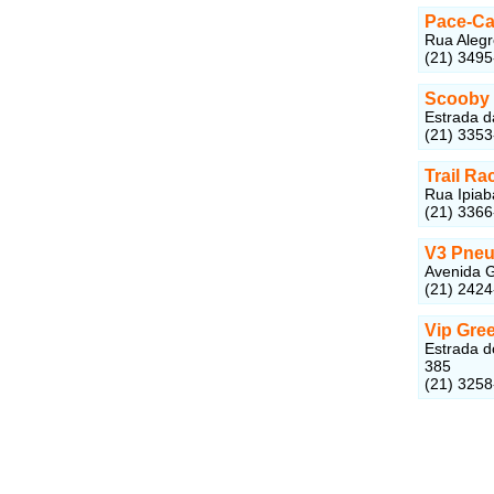
Pace-Ca
Rua Alegr
(21) 349
Scooby 
Estrada d
(21) 335
Trail Ra
Rua Ipiab
(21) 336
V3 Pne
Avenida G
(21) 242
Vip Gre
Estrada d
385
(21) 325