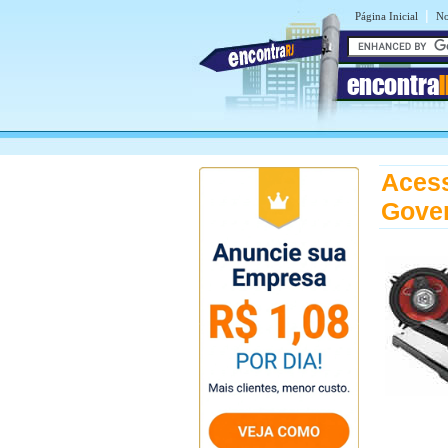
|
Página Inicial
No
encontra
Acess
Gove