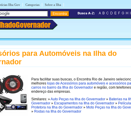
|
|
|
tícias Ilha Gov
Categorias
Sobre a Ilha
IlhadoGovernador
órios para Automóveis na Ilha do
rnador
Para facilitar suas buscas, o Encontra Rio de Janeiro selecion
melhores
lojas de Acessórios para automóveis e acessórios p
carros no bairro da Ilha do Governador
e região, com telefones
endereço das empresas.
Similares: »
Auto Peças na Ilha do Governador
»
Baterias na I
Governador
»
Escapamentos na Ilha do Governador
»
Película
Protetora na Ilha do Governador
»
Moto Peças na Ilha do Gov
»
Rodas na Ilha do Governador