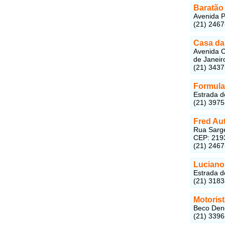
Baratão
Avenida P
(21) 246
Casa da
Avenida C
de Janeir
(21) 343
Formula 
Estrada d
(21) 397
Fred Au
Rua Sarge
CEP: 219
(21) 246
Luciano
Estrada d
(21) 318
Motoris
Beco Dend
(21) 339