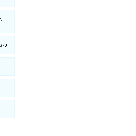
P:
-370