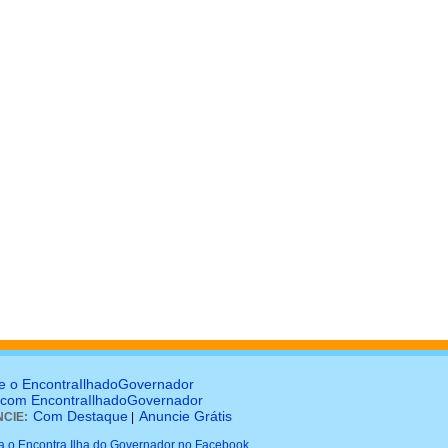
e o EncontraIlhadoGovernador
 com EncontraIlhadoGovernador
Com Destaque
Anuncie Grátis
CIE:
|