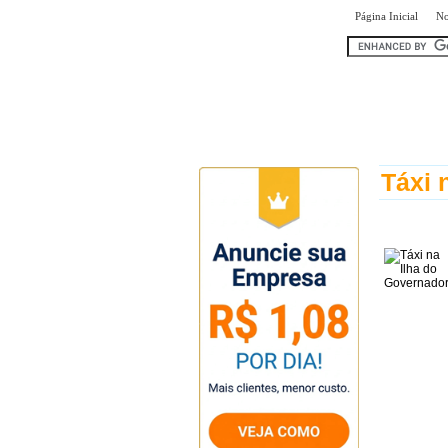
|
Página Inicial
No
encontr
Táxi 