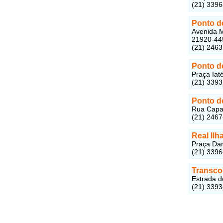
(21) 339
Ponto de
Avenida M
21920-44
(21) 246
Ponto d
Praça Iat
(21) 339
Ponto d
Rua Capan
(21) 246
Real Ilh
Praça Dan
(21) 339
Transc
Estrada d
(21) 339