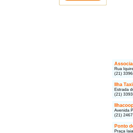
Associa
Rua Iquir
(21) 339
Ilha Taxi
Estrada d
(21) 339
Ilhacoo
Avenida P
(21) 246
Ponto de
Praça Iaia