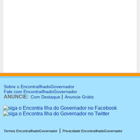
Sobre o EncontraIlhadoGovernador
Fale com EncontraIlhadoGovernador
ANUNCIE:
|
Com Destaque
Anuncie Grátis
|
Termos EncontraIlhadoGovernador
Privacidade EncontraIlhadoGovernador