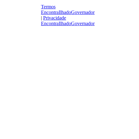
Termos
EncontraIlhadoGovernador
|
Privacidade
EncontraIlhadoGovernador