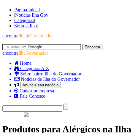
Página Inicial
|
Notícias Ilha Gov
|
Categorias
|
Sobre a Ilha
|
encontra
IlhadoGovernador
encontra
IlhaGovernador
Home
Categorias A-Z
Sobre bairro Ilha do Governador
Notícias de Ilha do Governador
Anuncie seu negócio
Cadastrar empresa
Fale Conosco
Produtos para Alérgicos na Ilh