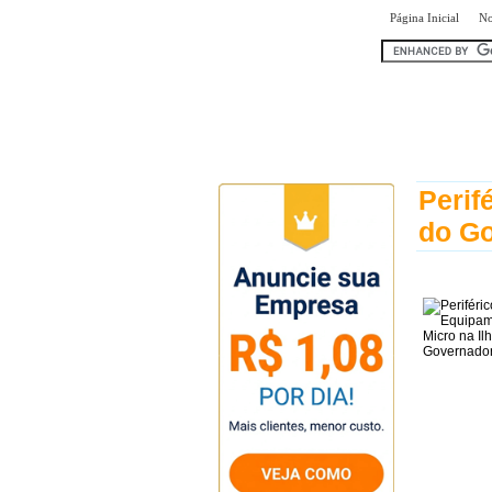
|
Página Inicial
No
encontr
Perif
do G