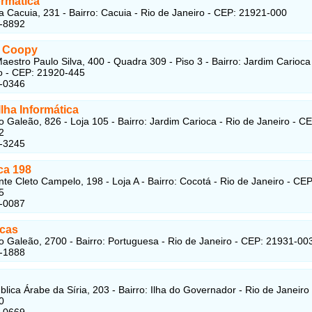
ormática
a Cacuia, 231 - Bairro: Cacuia - Rio de Janeiro - CEP: 21921-000
5-8892
 Coopy
aestro Paulo Silva, 400 - Quadra 309 - Piso 3 - Bairro: Jardim Carioca
o - CEP: 21920-445
8-0346
lha Informática
o Galeão, 826 - Loja 105 - Bairro: Jardim Carioca - Rio de Janeiro - C
2
6-3245
ca 198
te Cleto Campelo, 198 - Loja A - Bairro: Cocotá - Rio de Janeiro - CEP
5
7-0087
ucas
o Galeão, 2700 - Bairro: Portuguesa - Rio de Janeiro - CEP: 21931-00
3-1888
lica Árabe da Síria, 203 - Bairro: Ilha do Governador - Rio de Janeiro
0
1-0669