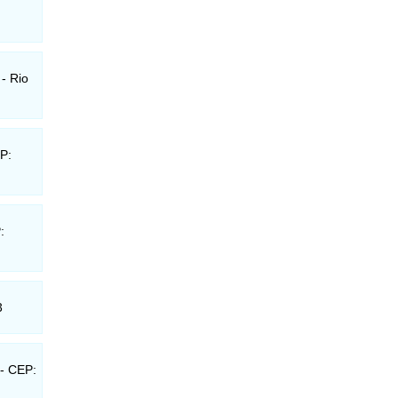
 - Rio
EP:
:
3
 - CEP: