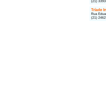
(21) 339
Tríade I
Rua Eduar
(21) 246