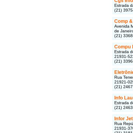
Cgs Inf
Estrada d
(21) 397
Comp &
Avenida M
de Janeir
(21) 336
Compu I
Estrada d
21931-52
(21) 339
Eletrôni
Rua Tenen
21921-02
(21) 246
Info La
Estrada d
(21) 246
Infor Jet
Rua Repúb
21931-37
(21) 318