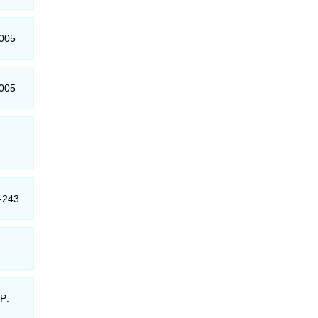
-005
-005
1-243
EP: