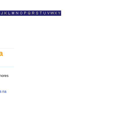
a
lhores
s na