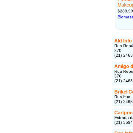
Ald Info
Rua Repúb
370
(21) 246
Amigo d
Rua Repúb
370
(21) 246
Brikel C
Rua Itua,
(21) 246
Cartprin
Estrada d
(21) 359