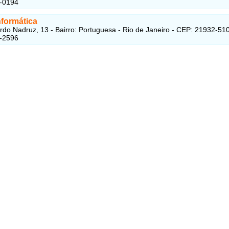
3-0194
nformática
do Nadruz, 13 - Bairro: Portuguesa - Rio de Janeiro - CEP: 21932-51
2-2596