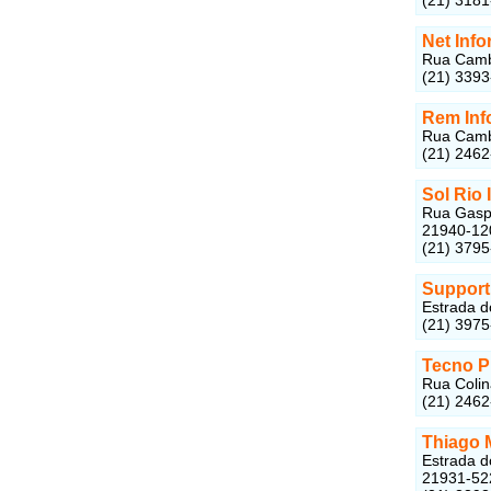
Net Inf
Rua Camba
(21) 339
Rem Inf
Rua Camba
(21) 246
Sol Rio 
Rua Gaspa
21940-12
(21) 379
Support
Estrada d
(21) 397
Tecno Pr
Rua Colin
(21) 246
Thiago 
Estrada d
21931-52