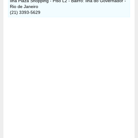
Ilha Plaza Shopping - Piso L2 - Bairro: Ilha do Governador -
Rio de Janeiro
(21) 3393-5629