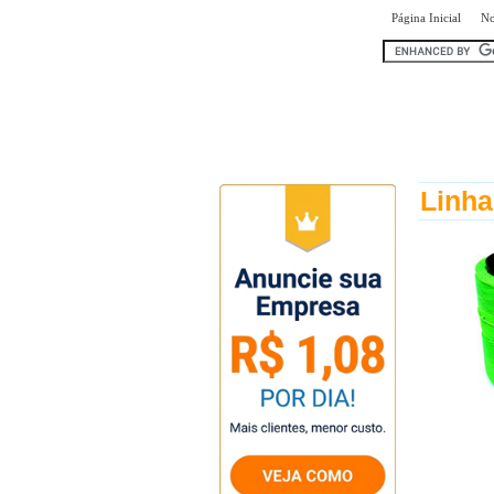
|
Página Inicial
No
encontr
Linha