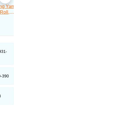
931-
0-390
3