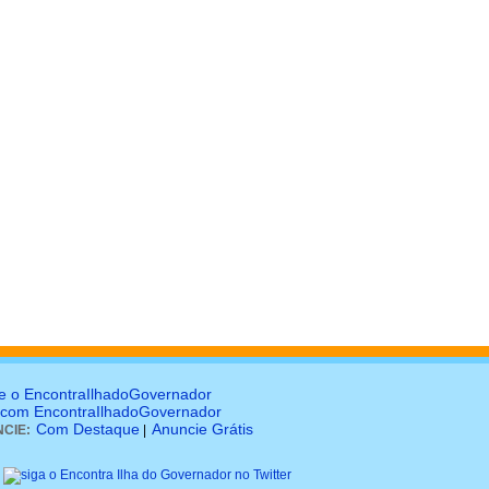
e o EncontraIlhadoGovernador
 com EncontraIlhadoGovernador
Com Destaque
Anuncie Grátis
CIE:
|