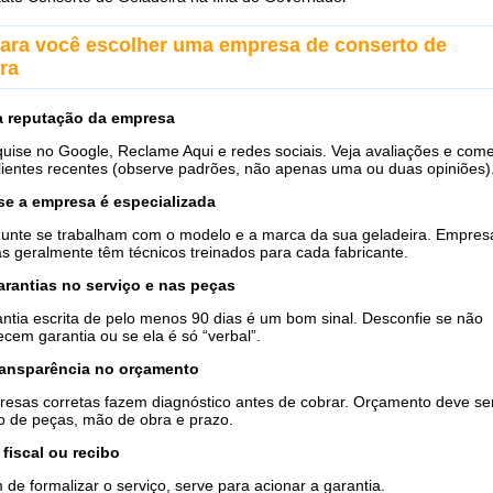
para você escolher uma empresa de conserto de
ra
 a reputação da empresa
uise no Google, Reclame Aqui e redes sociais. Veja avaliações e come
lientes recentes (observe padrões, não apenas uma ou duas opiniões)
se a empresa é especializada
unte se trabalham com o modelo e a marca da sua geladeira. Empres
as geralmente têm técnicos treinados para cada fabricante.
arantias no serviço e nas peças
ntia escrita de pelo menos 90 dias é um bom sinal. Desconfie se não
ecem garantia ou se ela é só “verbal”.
transparência no orçamento
esas corretas fazem diagnóstico antes de cobrar. Orçamento deve ser
o de peças, mão de obra e prazo.
fiscal ou recibo
 de formalizar o serviço, serve para acionar a garantia.