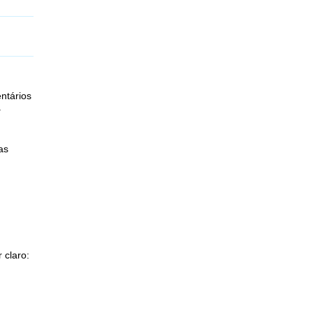
ntários
.
as
 claro: