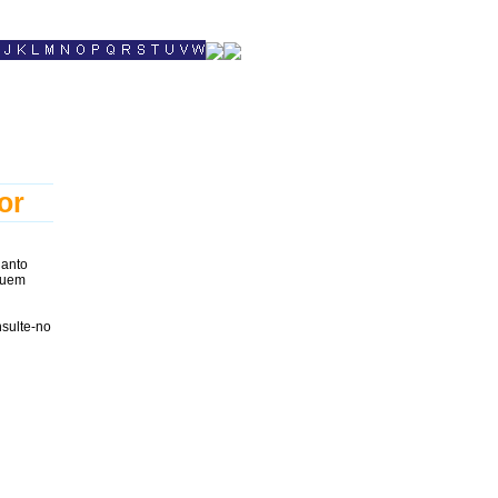
or
uanto
lguem
sulte-no