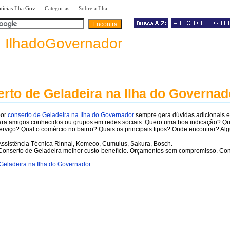
|
|
|
tícias Ilha Gov
Categorias
Sobre a Ilha
a
IlhadoGovernador
rto de Geladeira na Ilha do Governad
por
conserto de Geladeira na Ilha do Governador
sempre gera dúvidas adicionais e
ara amigos conhecidos ou grupos em redes sociais. Quero uma boa indicação? Q
erviço? Qual o comércio no bairro? Quais os principais tipos? Onde encontrar? A
ssistência Técnica Rinnai, Komeco, Cumulus, Sakura, Bosch.
onserto de Geladeira melhor custo-benefício. Orçamentos sem compromisso. Con
Geladeira na Ilha do Governador