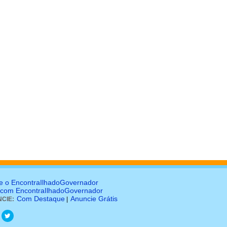
e o EncontraIlhadoGovernador
 com EncontraIlhadoGovernador
Com Destaque
Anuncie Grátis
CIE:
|