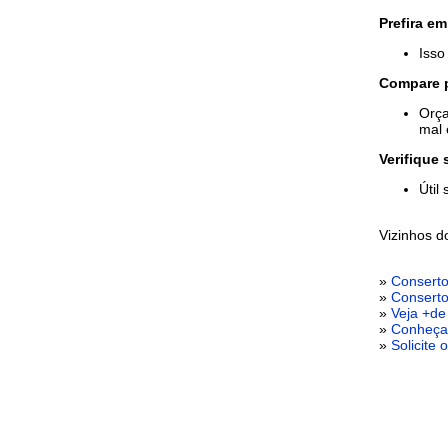
Prefira e
Isso
Compare p
Orça
mal 
Verifique
Útil
Vizinhos 
»
Conserto
»
Conserto
»
Veja +de
»
Conheça 
»
Solicite