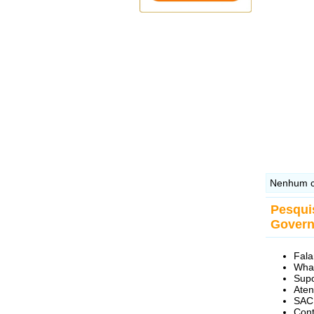
Nenhum c
Pesqui
Govern
Fala
What
Supo
Aten
SAC 
Cont