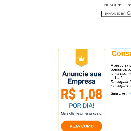
|
Página Inicial
No
encontr
Conse
A pesquisa 
perguntas p
custa esse s
indica?
Destaques:
A
Destaques:
C
Similares: »