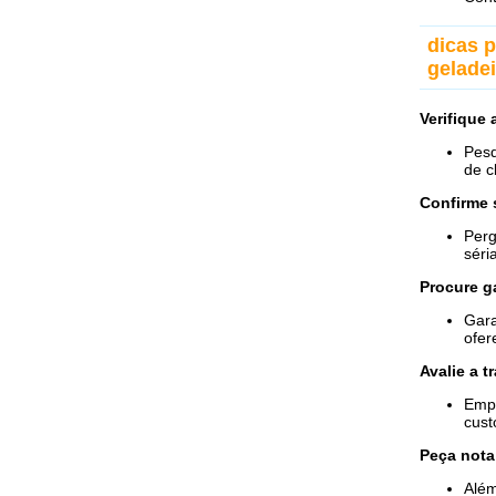
dicas 
geladei
Verifique
Pesq
de c
Confirme 
Perg
séri
Procure g
Gara
ofer
Avalie a 
Empr
cust
Peça nota 
Além