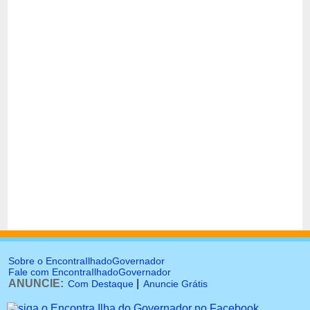
Sobre o EncontraIlhadoGovernador
Fale com EncontraIlhadoGovernador
ANUNCIE:
|
Com Destaque
Anuncie Grátis