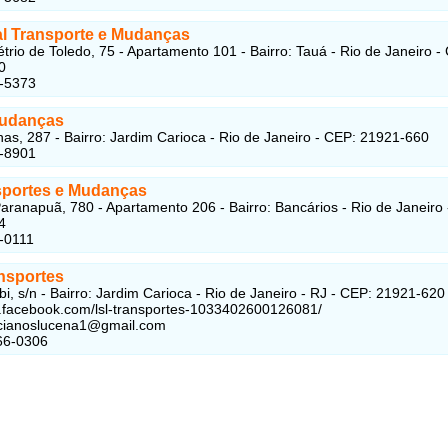
cal Transporte e Mudanças
rio de Toledo, 75 - Apartamento 101 - Bairro: Tauá - Rio de Janeiro -
0
6-5373
Mudanças
as, 287 - Bairro: Jardim Carioca - Rio de Janeiro - CEP: 21921-660
5-8901
sportes e Mudanças
aranapuã, 780 - Apartamento 206 - Bairro: Bancários - Rio de Janeiro
4
-0111
nsportes
i, s/n - Bairro: Jardim Carioca - Rio de Janeiro - RJ - CEP: 21921-620
.facebook.com/lsl-transportes-1033402600126081/
ucianoslucena1@gmail.com
66-0306