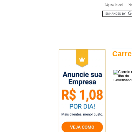
|
Página Inicial
No
encontr
Carre