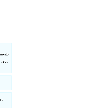
amento
1-356
ro -