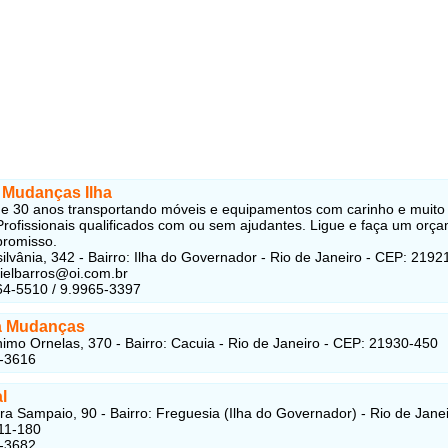
e Mudanças Ilha
e 30 anos transportando móveis e equipamentos com carinho e muito
Profissionais qualificados com ou sem ajudantes. Ligue e faça um orç
romisso.
ilvânia, 342 - Bairro: Ilha do Governador - Rio de Janeiro - CEP: 2192
sielbarros@oi.com.br
64-5510 / 9.9965-3397
a Mudanças
imo Ornelas, 370 - Bairro: Cacuia - Rio de Janeiro - CEP: 21930-450
3-3616
l
ira Sampaio, 90 - Bairro: Freguesia (Ilha do Governador) - Rio de Janei
11-180
2-3682