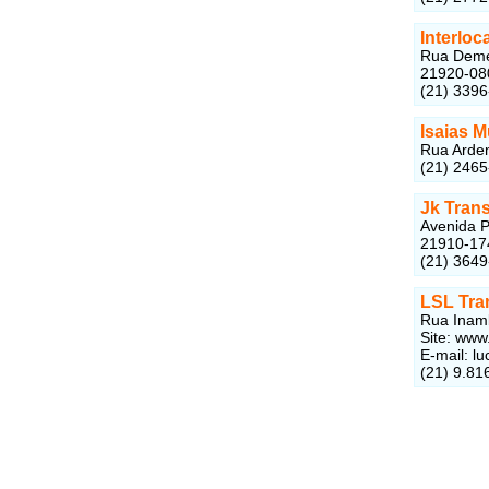
Interlo
Rua Demét
21920-08
(21) 339
Isaias 
Rua Arden
(21) 246
Jk Tran
Avenida P
21910-17
(21) 3649
LSL Tra
Rua Inamb
Site: www
E-mail: l
(21) 9.81