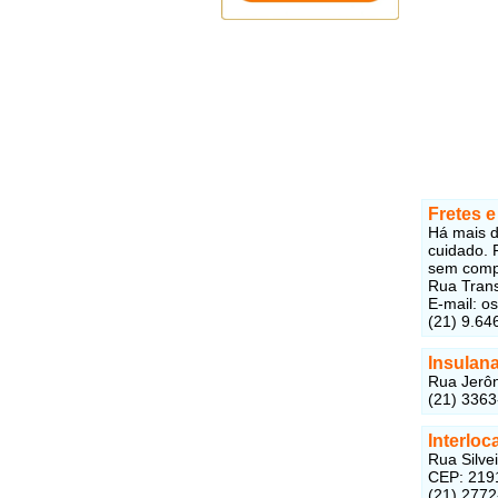
Fretes 
Há mais d
cuidado. 
sem comp
Rua Trans
E-mail: o
(21) 9.64
Insulan
Rua Jerôn
(21) 336
Interloca
Rua Silve
CEP: 219
(21) 277