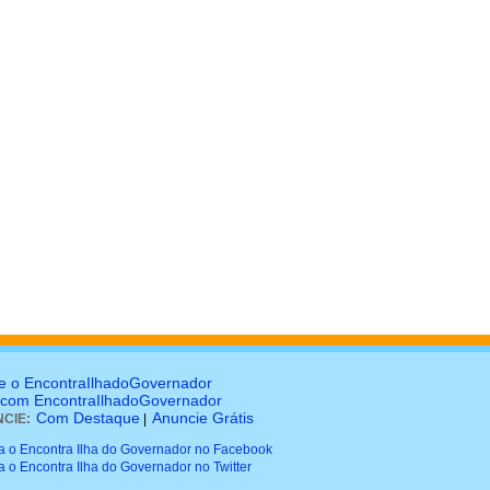
e o EncontraIlhadoGovernador
 com EncontraIlhadoGovernador
Com Destaque
Anuncie Grátis
CIE:
|