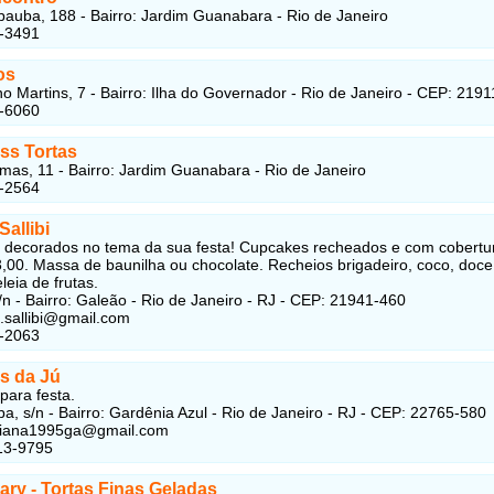
uba, 188 - Bairro: Jardim Guanabara - Rio de Janeiro
3-3491
os
 Martins, 7 - Bairro: Ilha do Governador - Rio de Janeiro - CEP: 219
5-6060
ass Tortas
as, 11 - Bairro: Jardim Guanabara - Rio de Janeiro
2-2564
Sallibi
decorados no tema da sua festa! Cupcakes recheados e com cobertu
 3,00. Massa de baunilha ou chocolate. Recheios brigadeiro, coco, doce
eleia de frutas.
/n - Bairro: Galeão - Rio de Janeiro - RJ - CEP: 21941-460
i.sallibi@gmail.com
1-2063
s da Jú
para festa.
a, s/n - Bairro: Gardênia Azul - Rio de Janeiro - RJ - CEP: 22765-580
uliana1995ga@gmail.com
13-9795
ary - Tortas Finas Geladas