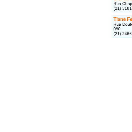
Rua Chapo
(21) 318
Tiane Fe
Rua Douto
080
(21) 246