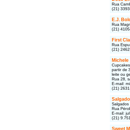
Rua Camba
(21) 339
E.J. Bol
Rua Magno
(21) 410
First Cl
Rua Espum
(21) 246
Michele 
Cupcakes 
partir de
leite ou g
Rua 28, s
E-mail: m
(21) 263
Salgado
Salgados 
Rua Pérob
E-mail: j
(21) 9.75
Sweet M