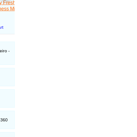
eiro -
-360