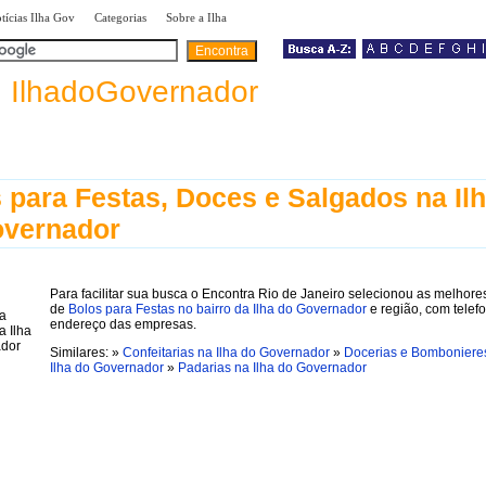
|
|
|
tícias Ilha Gov
Categorias
Sobre a Ilha
a
IlhadoGovernador
 para Festas, Doces e Salgados na Il
overnador
Para facilitar sua busca o Encontra Rio de Janeiro selecionou as melhores
de
Bolos para Festas no bairro da Ilha do Governador
e região, com telef
endereço das empresas.
Similares: »
Confeitarias na Ilha do Governador
»
Docerias e Bomboniere
Ilha do Governador
»
Padarias na Ilha do Governador