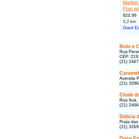
Bolo e C
Rua Perei
CEP: 219
(21) 246
Caramel
Avenida P
(21) 3396
Chalé d
Rua Ituá,
(21) 246
Delícia
Praia das
(21) 326
Doce En