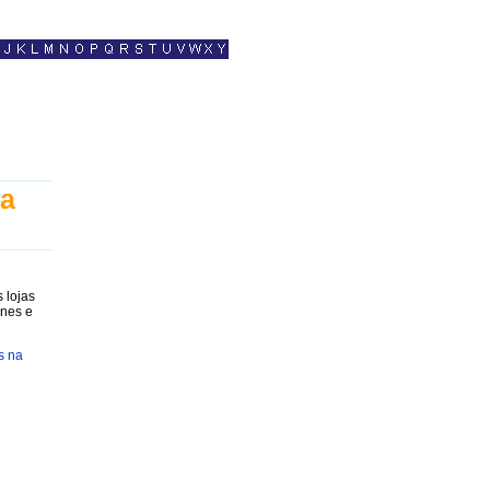
ha
 lojas
ones e
s na