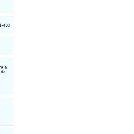
11-430
ra a
 de