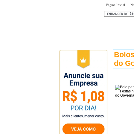
|
Página Inicial
No
encontr
Bolos
do G