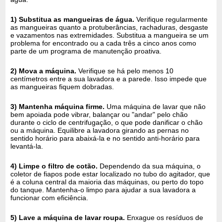
1) Substitua as mangueiras de água.
Verifique regularmente
as mangueiras quanto a protuberâncias, rachaduras, desgaste
e vazamentos nas extremidades. Substitua a mangueira se um
problema for encontrado ou a cada três a cinco anos como
parte de um programa de manutenção proativa.
2) Mova a máquina.
Verifique se há pelo menos 10
centímetros entre a sua lavadora e a parede. Isso impede que
as mangueiras fiquem dobradas.
3) Mantenha máquina firme.
Uma máquina de lavar que não
bem apoiada pode vibrar, balançar ou "andar" pelo chão
durante o ciclo de centrifugação, o que pode danificar o chão
ou a máquina. Equilibre a lavadora girando as pernas no
sentido horário para abaixá-la e no sentido anti-horário para
levantá-la.
4) Limpe o filtro de cotão.
Dependendo da sua máquina, o
coletor de fiapos pode estar localizado no tubo do agitador, que
é a coluna central da maioria das máquinas, ou perto do topo
do tanque. Mantenha-o limpo para ajudar a sua lavadora a
funcionar com eficiência.
5) Lave a máquina de lavar roupa.
Enxague os resíduos de