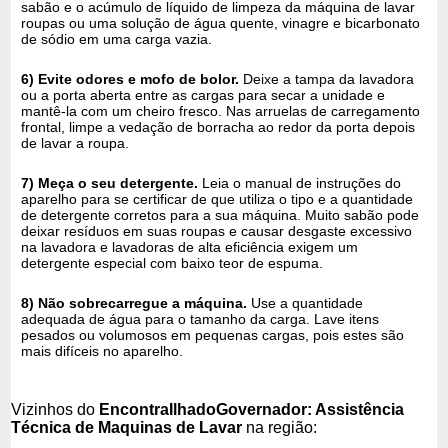
sabão e o acúmulo de líquido de limpeza da máquina de lavar
roupas ou uma solução de água quente, vinagre e bicarbonato
de sódio em uma carga vazia.
6) Evite odores e mofo de bolor.
Deixe a tampa da lavadora
ou a porta aberta entre as cargas para secar a unidade e
mantê-la com um cheiro fresco. Nas arruelas de carregamento
frontal, limpe a vedação de borracha ao redor da porta depois
de lavar a roupa.
7) Meça o seu detergente.
Leia o manual de instruções do
aparelho para se certificar de que utiliza o tipo e a quantidade
de detergente corretos para a sua máquina. Muito sabão pode
deixar resíduos em suas roupas e causar desgaste excessivo
na lavadora e lavadoras de alta eficiência exigem um
detergente especial com baixo teor de espuma.
8) Não sobrecarregue a máquina.
Use a quantidade
adequada de água para o tamanho da carga. Lave itens
pesados ​​ou volumosos em pequenas cargas, pois estes são
mais difíceis no aparelho.
Vizinhos do
EncontraIlhadoGovernador: Assistência
Técnica de Maquinas de Lavar
na região: