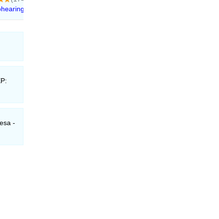
EP:
esa -