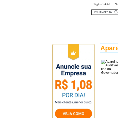
|
Página Inicial
No
encontr
Apare