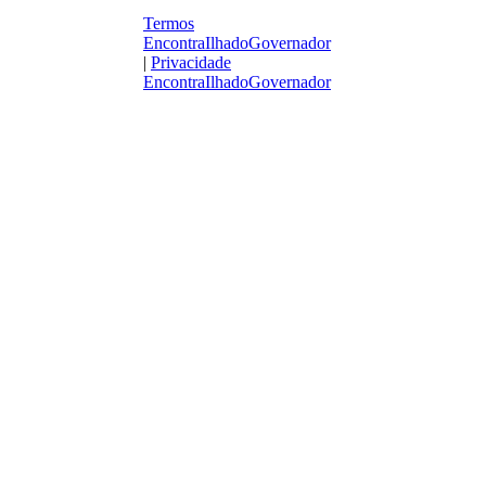
Termos
EncontraIlhadoGovernador
|
Privacidade
EncontraIlhadoGovernador