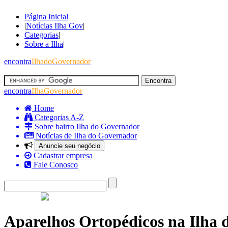
Página Inicial
|
Notícias Ilha Gov
|
Categorias
|
Sobre a Ilha
|
encontra
IlhadoGovernador
encontra
IlhaGovernador
Home
Categorias A-Z
Sobre bairro Ilha do Governador
Notícias de Ilha do Governador
Anuncie seu negócio
Cadastrar empresa
Fale Conosco
Aparelhos Ortopédicos na Ilha